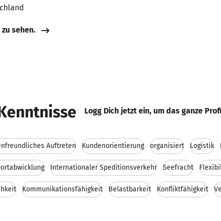
schland
e zu sehen.
Kenntnisse
Logg Dich jetzt ein, um das ganze Prof
nfreundliches Auftreten
Kundenorientierung
organisiert
Logistik
ortabwicklung
Internationaler Speditionsverkehr
Seefracht
Flexibi
chkeit
Kommunikationsfähigkeit
Belastbarkeit
Konfliktfähigkeit
V