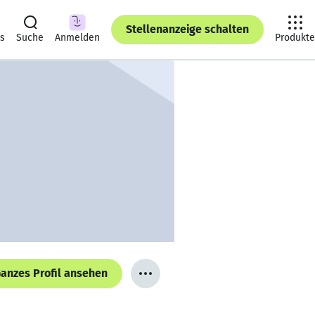
Stellenanzeige schalten
ts
Suche
Anmelden
Produkte
anzes Profil ansehen