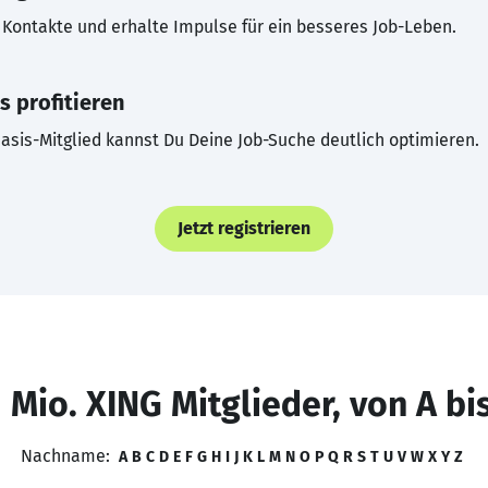
Kontakte und erhalte Impulse für ein besseres Job-Leben.
s profitieren
asis-Mitglied kannst Du Deine Job-Suche deutlich optimieren.
Jetzt registrieren
 Mio. XING Mitglieder, von A bi
Nachname:
A
B
C
D
E
F
G
H
I
J
K
L
M
N
O
P
Q
R
S
T
U
V
W
X
Y
Z