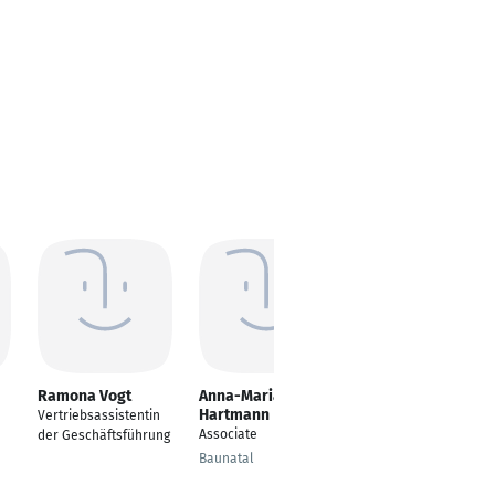
Ramona Vogt
Anna-Maria
Raimondo
Hartmann
Morreale
Vertriebsassistentin
Associate
Firmenkundenberater
der Geschäftsführung
Baunatal
Wuppertal