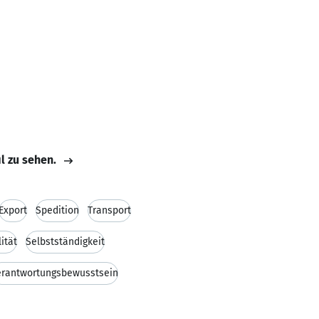
il zu sehen.
Export
Spedition
Transport
lität
Selbstständigkeit
erantwortungsbewusstsein