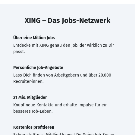
XING – Das Jobs-Netzwerk
Über eine Million Jobs
Entdecke mit XING genau den Job, der wirklich zu Dir
passt.
Persönliche Job-Angebote
Lass Dich finden von Arbeitgebern und über 20.000
Recruiter·innen.
21 Mio. Mitglieder
Knüpf neue Kontakte und erhalte Impulse für ein
besseres Job-Leben.
Kostenlos profitieren
Schon als Basis-Mitglied kannst Du Deine Job-Suche