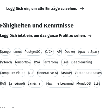
Logg Dich ein, um alle Einträge zu sehen.
Fähigkeiten und Kenntnisse
Logg Dich jetzt ein, um das ganze Profil zu sehen.
Django
Linux
PostgreSQL
C/C++
API
Docker
Apache Spark
PyTorch
Tensorflow
DSA
Terraform
LLMs
Deeplearning
Computer Vision
NLP
Generative AI
FastAPI
Vector databases
RAG
Langgraph
Langchain
Machine Learning
MongoDB
LLM