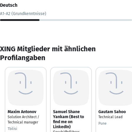
Deutsch
A1-A2 (Grundkenntnisse)
XING Mitglieder mit ähnlichen
Profilangaben
Maxim Antonov
Samuel Shane
Gautam Sahoo
Yankam (Best to
Solution Architect /
Technical Lead
find me on
Technical manager
Pune
LinkedIn)
Tbilisi
Geschäftsführer,