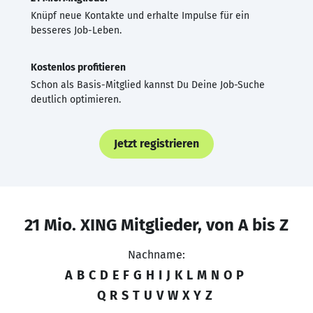
Knüpf neue Kontakte und erhalte Impulse für ein
besseres Job-Leben.
Kostenlos profitieren
Schon als Basis-Mitglied kannst Du Deine Job-Suche
deutlich optimieren.
Jetzt registrieren
21 Mio. XING Mitglieder, von A bis Z
Nachname:
A
B
C
D
E
F
G
H
I
J
K
L
M
N
O
P
Q
R
S
T
U
V
W
X
Y
Z