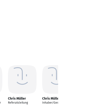
Chris Müller
Chris Müller
Chris Müller
r
Referatsleitung
Inhaber/Geschäftsfüh
Leiter Direktvertrieb