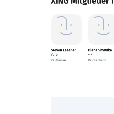
XING Mitglieder 
Steven Lesener
Diana Shvydka
Vertr
---
Reutlingen
Reichenbach