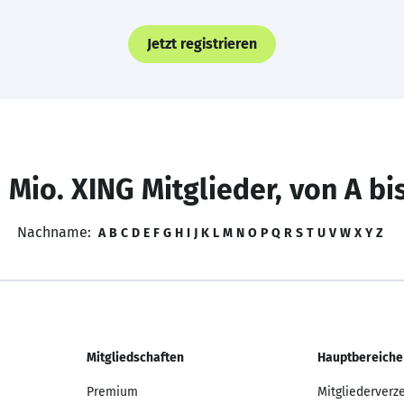
Jetzt registrieren
 Mio. XING Mitglieder, von A bi
Nachname:
A
B
C
D
E
F
G
H
I
J
K
L
M
N
O
P
Q
R
S
T
U
V
W
X
Y
Z
Mitgliedschaften
Hauptbereiche
Premium
Mitgliederverz