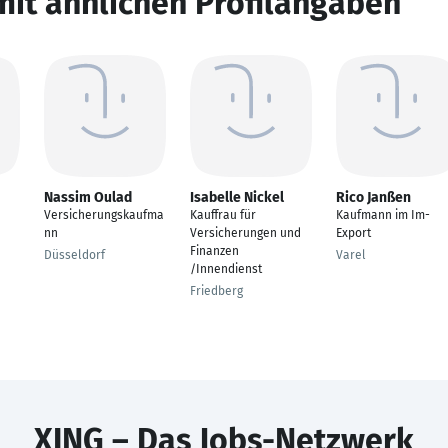
mit ähnlichen Profilangaben
Nassim Oulad
Isabelle Nickel
Rico Janßen
Versicherungskaufma
Kauffrau für
Kaufmann im Im-
nn
Versicherungen und
Export
Finanzen
Düsseldorf
Varel
/Innendienst
Friedberg
XING – Das Jobs-Netzwerk