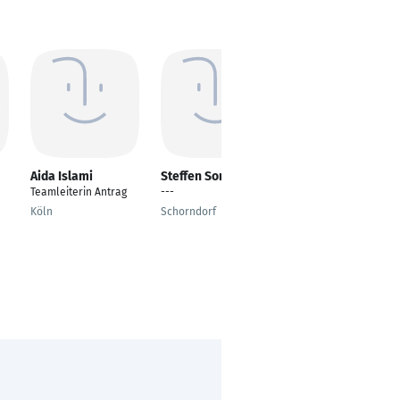
Aida Islami
Steffen Sommer
Larissa Wojtowicz
Teamleiterin Antrag
---
Vertriebsmitarbeiteri
n Innendienst
Köln
Schorndorf
Waldsolms