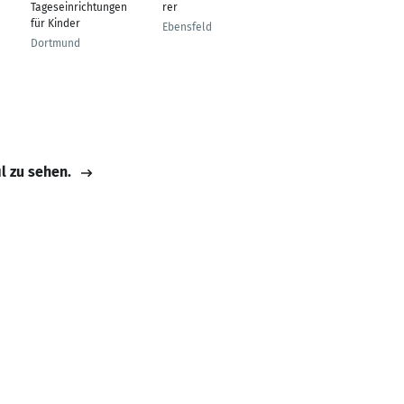
Tageseinrichtungen
rer
Gotha
für Kinder
Ebensfeld
Dortmund
il zu sehen.