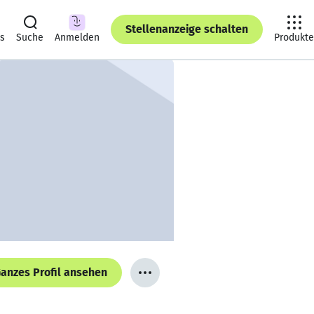
Stellenanzeige schalten
ts
Suche
Anmelden
Produkte
anzes Profil ansehen