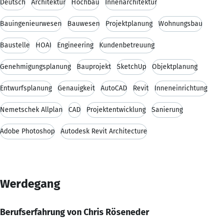
Deutsch
Architektur
Hochbau
Innenarchitektur
Bauingenieurwesen
Bauwesen
Projektplanung
Wohnungsbau
Baustelle
HOAI
Engineering
Kundenbetreuung
Genehmigungsplanung
Bauprojekt
SketchUp
Objektplanung
Entwurfsplanung
Genauigkeit
AutoCAD
Revit
Inneneinrichtung
Nemetschek Allplan
CAD
Projektentwicklung
Sanierung
Adobe Photoshop
Autodesk Revit Architecture
Werdegang
Berufserfahrung von Chris Röseneder