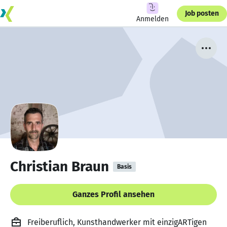
Job posten
Anmelden
Christian Braun
Basis
Ganzes Profil ansehen
Freiberuflich, Kunsthandwerker mit einzigARTigen