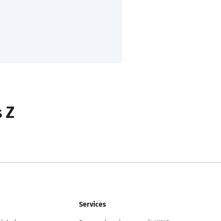
s Z
Services