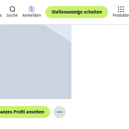
Stellenanzeige schalten
ts
Suche
Anmelden
Produkte
anzes Profil ansehen