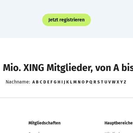
Jetzt registrieren
 Mio. XING Mitglieder, von A bi
Nachname:
A
B
C
D
E
F
G
H
I
J
K
L
M
N
O
P
Q
R
S
T
U
V
W
X
Y
Z
Mitgliedschaften
Hauptbereiche