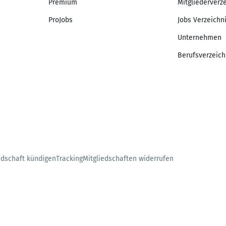
Premium
Mitgliederverz
ProJobs
Jobs Verzeichn
Unternehmen
Berufsverzeich
edschaft kündigen
Tracking
Mitgliedschaften widerrufen