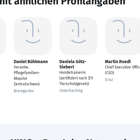
mit ähnlichen Profilangaben
Daniel Bühlmann
Daniela Götz-
Martin Roedl
Siebert
Verantw.
Chief Executive Offic
Hundetrainerin
Pflegefamilien-
(CEO)
(zertifiziert nach $11
Akquise
Graz
Tierschutzgesetz)
Zentralschweiz
Unterhaching
Bremgarten