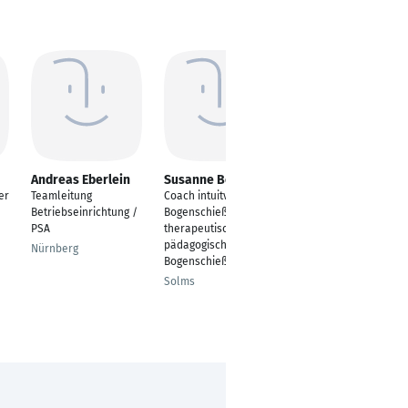
Andreas Eberlein
Susanne Bezem
Dirk Henze
er
Teamleitung
Coach intuitves
Manuskriptberater,
Betriebseinrichtung /
Bogenschießen;
Lektor und Korrektor
PSA
therapeutisches /
Berlin
pädagogisches
Nürnberg
Bogenschießen
Solms