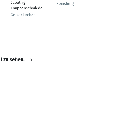
Scouting
Heinsberg
Ibbenbüren
Knappenschmiede
Gelsenkirchen
il zu sehen.