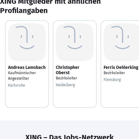
XING Mitglieder mit ähnlichen
Profilangaben
Andreas Lamsbach
Christopher
Ferris Oehlerking
Oberst
Kaufmännischer
Bezirksleiter
Bezirksleiter
Angestellter
Flensburg
Heidelberg
Karlsruhe
XING – Das Jobs-Netzwerk