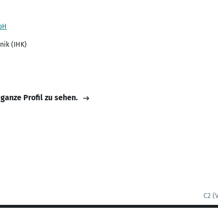
bH
nik (IHK)
 ganze Profil zu sehen.
C2 (