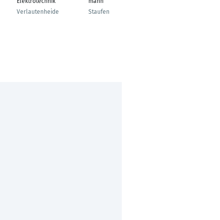
Elektrotechnik
mann
der
Verlautenheide
Staufen
Oschersleben