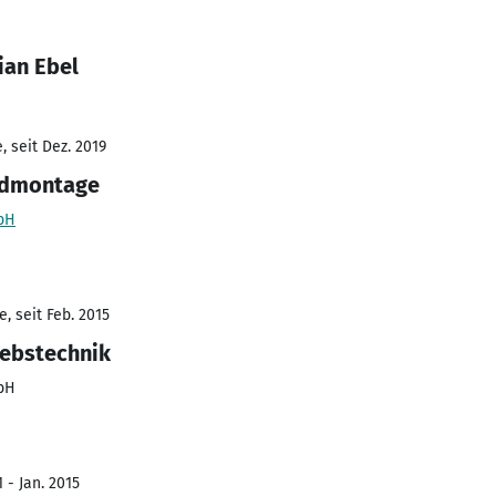
ian Ebel
 seit Dez. 2019
Endmontage
bH
, seit Feb. 2015
iebstechnik
bH
 - Jan. 2015