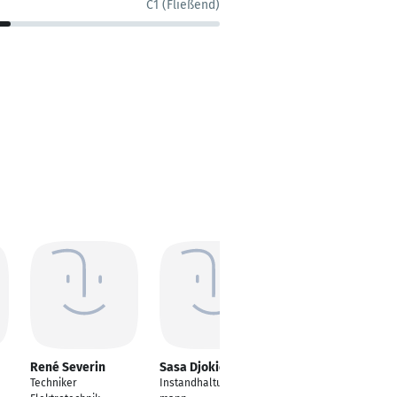
C1 (Fließend)
René Severin
Sasa Djokic
Martin Gloza
Techniker
Instandhaltungsfach
Selbständigerwerben