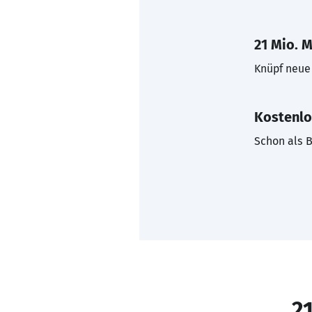
21 Mio. M
Knüpf neue 
Kostenlo
Schon als B
21