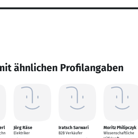
mit ähnlichen Profilangaben
erl
Jörg Räse
Iratsch Sarwari
Moritz Philipczyk
chn
Elektriker
B2B Verkäufer
Wissenschaftliche