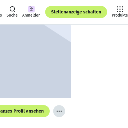
Stellenanzeige schalten
ts
Suche
Anmelden
Produkte
anzes Profil ansehen