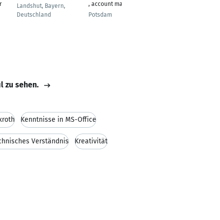
r
, account manager
Landshut, Bayern,
Rheda-Wiedenbrück
Deutschland
Potsdam
il zu sehen.
xroth
Kenntnisse in MS-Office
chnisches Verständnis
Kreativität