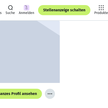
Stellenanzeige schalten
ts
Suche
Anmelden
Produkte
anzes Profil ansehen