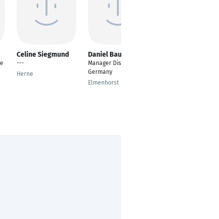
Celine Siegmund
Daniel Baumgart
Alexandra Pilz
te
---
Manager Dispatching
Substitutin
Germany
Herne
Hilden
Elmenhorst