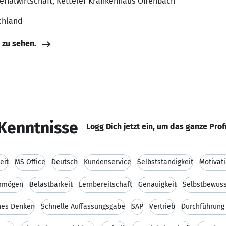
terialwirtschaft, Ketteler Krankenhaus Offenbach
chland
e zu sehen.
Kenntnisse
Logg Dich jetzt ein, um das ganze Prof
eit
MS Office
Deutsch
Kundenservice
Selbstständigkeit
Motivat
ermögen
Belastbarkeit
Lernbereitschaft
Genauigkeit
Selbstbewuss
hes Denken
Schnelle Auffassungsgabe
SAP
Vertrieb
Durchführung