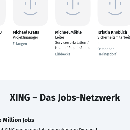
U
Michael Kraus
Michael Möhle
Kristin Knoblich
Projektmanager
Leiter
Sicherheitsmitarbei
Servicewerkstätten /
r
Erlangen
Head of Repair-Shops
Ostseebad
Lübbecke
Heringsdorf
XING – Das Jobs-Netzwerk
 Million Jobs
t XING genau den Job, der wirklich zu Dir passt.