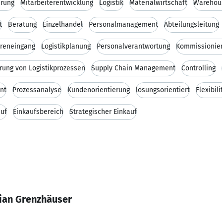
hrung
Mitarbeiterentwicklung
Logistik
Materialwirtschaft
Warehou
t
Beratung
Einzelhandel
Personalmanagement
Abteilungsleitung
reneingang
Logistikplanung
Personalverantwortung
Kommissionie
rung von Logistikprozessen
Supply Chain Management
Controlling
nt
Prozessanalyse
Kundenorientierung
lösungsorientiert
Flexibili
auf
Einkaufsbereich
Strategischer Einkauf
tian Grenzhäuser