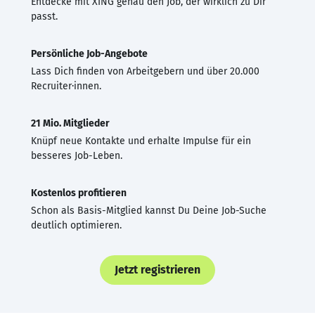
Entdecke mit XING genau den Job, der wirklich zu Dir
passt.
Persönliche Job-Angebote
Lass Dich finden von Arbeitgebern und über 20.000
Recruiter·innen.
21 Mio. Mitglieder
Knüpf neue Kontakte und erhalte Impulse für ein
besseres Job-Leben.
Kostenlos profitieren
Schon als Basis-Mitglied kannst Du Deine Job-Suche
deutlich optimieren.
Jetzt registrieren