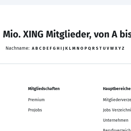
 Mio. XING Mitglieder, von A bi
Nachname:
A
B
C
D
E
F
G
H
I
J
K
L
M
N
O
P
Q
R
S
T
U
V
W
X
Y
Z
Mitgliedschaften
Hauptbereiche
Premium
Mitgliederverz
ProJobs
Jobs Verzeichn
Unternehmen
Berufsverzeich