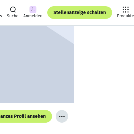
Stellenanzeige schalten
ts
Suche
Anmelden
Produkte
anzes Profil ansehen