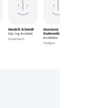
Hendrik Schmidt
Anastasia
Bedri Blakaj
Kozhevnikova
Dipl.-Ing. Architekt
Dipl.Ing.Architect
Architektur
Gladenbach
Monheim am Rhein
Stuttgart