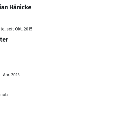
ian Hänicke
e, seit Okt. 2015
iter
- Apr. 2015
hmotz