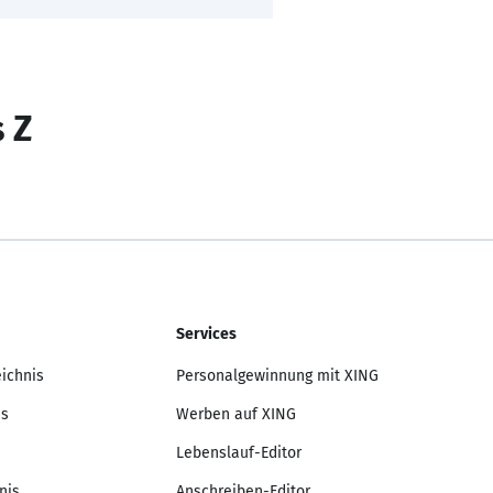
s Z
Services
eichnis
Personalgewinnung mit XING
is
Werben auf XING
Lebenslauf-Editor
nis
Anschreiben-Editor