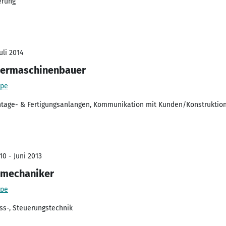
erung
uli 2014
dermaschinenbauer
ppe
tage- & Fertigungsanlangen, Kommunikation mit Kunden/Konstruktio
10 - Juni 2013
gmechaniker
ppe
ss-, Steuerungstechnik