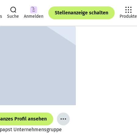
Stellenanzeige schalten
ts
Suche
Anmelden
Produkte
anzes Profil ansehen
bm-papst Unternehmensgruppe