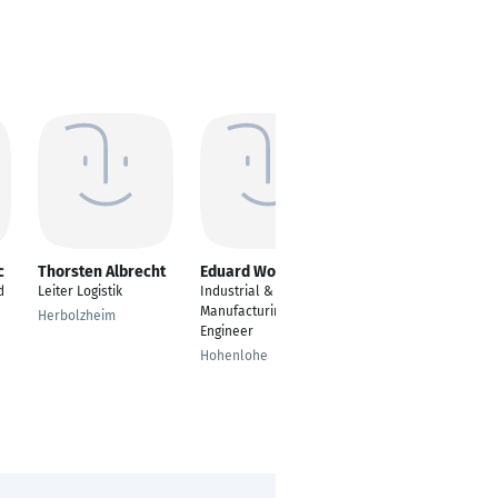
c
Thorsten Albrecht
Eduard Wollmann
Alexander Göldner
d
Leiter Logistik
Industrial &
---
Manufacturing
Herbolzheim
Kempten
Engineer
Hohenlohe