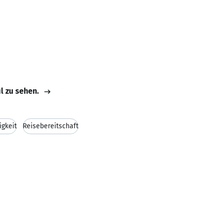
il zu sehen.
igkeit
Reisebereitschaft