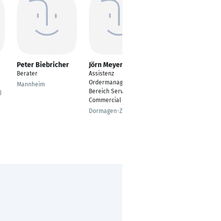
Peter Biebricher
Jörn Meyerjürgens
Bettina Christine
Wendelstein
Berater
Assistenz
Assistentin der
Ordermanagement im
Mannheim
Geschäftsleitung
Bereich Services /
)
Commercial
Heilbronn/Ludwigsbu
rg/Stuttgart
Dormagen-Zons