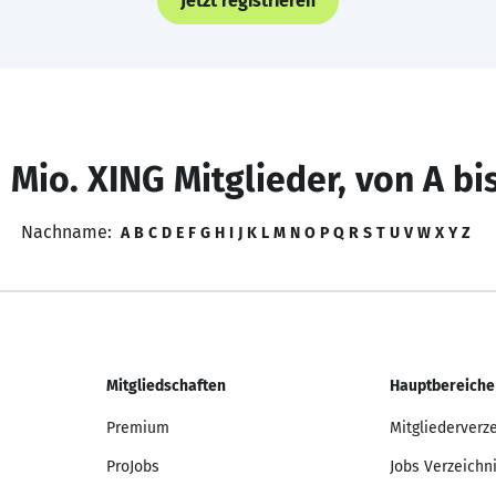
Jetzt registrieren
 Mio. XING Mitglieder, von A bi
Nachname:
A
B
C
D
E
F
G
H
I
J
K
L
M
N
O
P
Q
R
S
T
U
V
W
X
Y
Z
Mitgliedschaften
Hauptbereiche
Premium
Mitgliederverz
ProJobs
Jobs Verzeichn