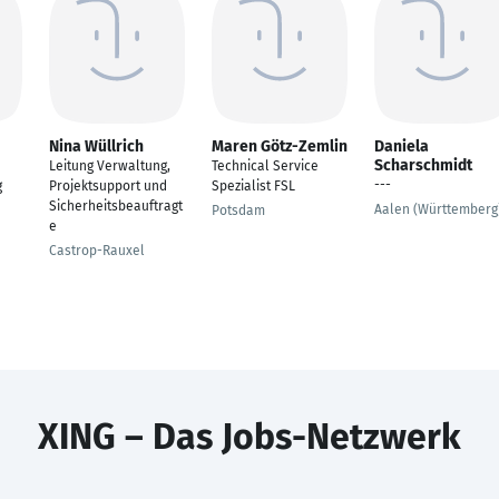
Nina Wüllrich
Maren Götz-Zemlin
Daniela
Scharschmidt
Leitung Verwaltung,
Technical Service
---
g
Projektsupport und
Spezialist FSL
Sicherheitsbeauftragt
Aalen (Württemberg
Potsdam
e
Castrop-Rauxel
XING – Das Jobs-Netzwerk