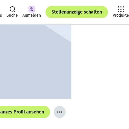
Stellenanzeige schalten
ts
Suche
Anmelden
Produkte
anzes Profil ansehen