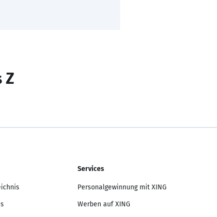
s Z
Services
eichnis
Personalgewinnung mit XING
is
Werben auf XING