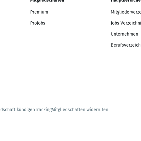
Mitgliedschaften
Hauptbereiche
Premium
Mitgliederverz
ProJobs
Jobs Verzeichn
Unternehmen
Berufsverzeich
edschaft kündigen
Tracking
Mitgliedschaften widerrufen