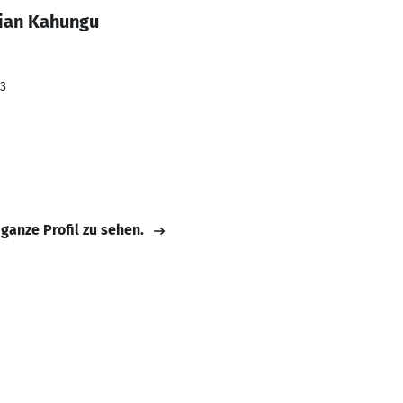
tian Kahungu
23
 ganze Profil zu sehen.