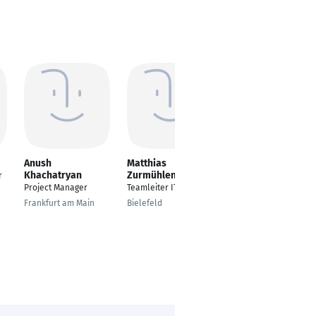
Anush
Matthias
Yashar Sadeghi
Khachatryan
Zurmühlen
r
Consultant, Strategic
Project Manager
Teamleiter IT
Transformation Unit
Frankfurt am Main
Bielefeld
Hamburg