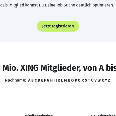
asis-Mitglied kannst Du Deine Job-Suche deutlich optimieren.
Jetzt registrieren
 Mio. XING Mitglieder, von A bi
Nachname:
A
B
C
D
E
F
G
H
I
J
K
L
M
N
O
P
Q
R
S
T
U
V
W
X
Y
Z