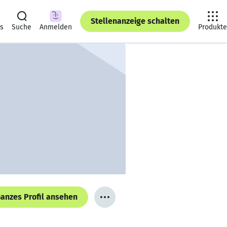
Stellenanzeige schalten
ts
Suche
Anmelden
Produkte
anzes Profil ansehen