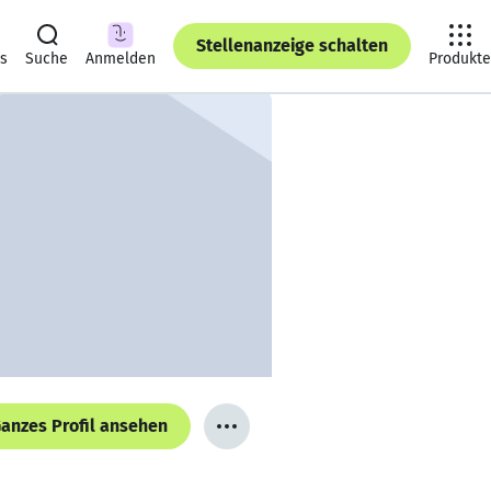
Stellenanzeige schalten
ts
Suche
Anmelden
Produkte
anzes Profil ansehen