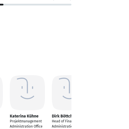
Katerina Kühne
Dirk Böttcher
Oliver Cox
Projektmanagement
Head of Finance and
CFO DACH
Administration Office
Administration IBL
Köln