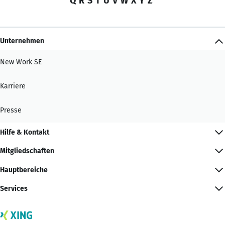
Q
R
S
T
U
V
W
X
Y
Z
Unternehmen
New Work SE
Karriere
Presse
Hilfe & Kontakt
Mitgliedschaften
Hauptbereiche
Services