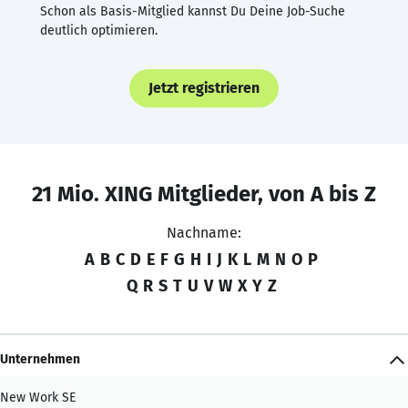
Schon als Basis-Mitglied kannst Du Deine Job-Suche
deutlich optimieren.
Jetzt registrieren
21 Mio. XING Mitglieder, von A bis Z
Nachname:
A
B
C
D
E
F
G
H
I
J
K
L
M
N
O
P
Q
R
S
T
U
V
W
X
Y
Z
Unternehmen
New Work SE