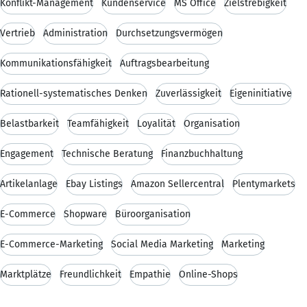
Konflikt-Management
Kundenservice
MS Office
Zielstrebigkeit
Vertrieb
Administration
Durchsetzungsvermögen
Kommunikationsfähigkeit
Auftragsbearbeitung
Rationell-systematisches Denken
Zuverlässigkeit
Eigeninitiative
Belastbarkeit
Teamfähigkeit
Loyalität
Organisation
Engagement
Technische Beratung
Finanzbuchhaltung
Artikelanlage
Ebay Listings
Amazon Sellercentral
Plentymarkets
E-Commerce
Shopware
Büroorganisation
E-Commerce-Marketing
Social Media Marketing
Marketing
Marktplätze
Freundlichkeit
Empathie
Online-Shops