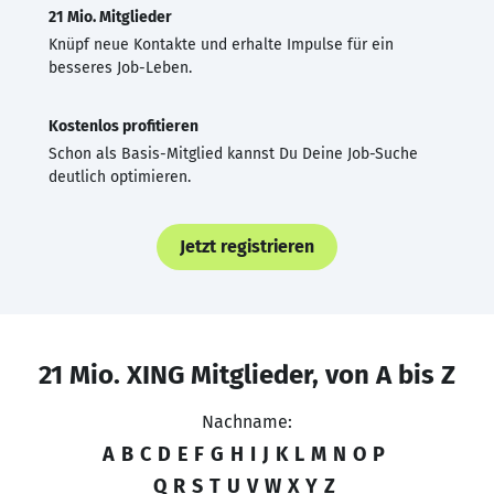
21 Mio. Mitglieder
Knüpf neue Kontakte und erhalte Impulse für ein
besseres Job-Leben.
Kostenlos profitieren
Schon als Basis-Mitglied kannst Du Deine Job-Suche
deutlich optimieren.
Jetzt registrieren
21 Mio. XING Mitglieder, von A bis Z
Nachname:
A
B
C
D
E
F
G
H
I
J
K
L
M
N
O
P
Q
R
S
T
U
V
W
X
Y
Z