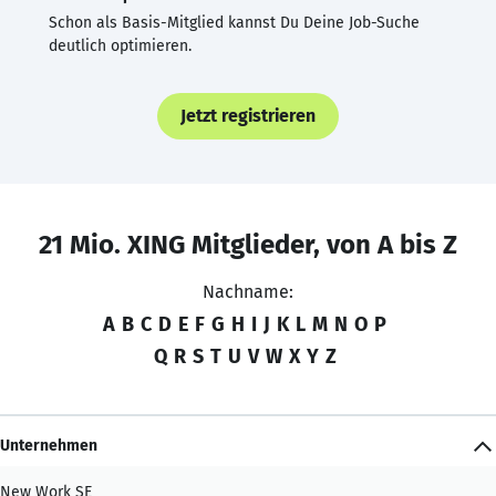
Schon als Basis-Mitglied kannst Du Deine Job-Suche
deutlich optimieren.
Jetzt registrieren
21 Mio. XING Mitglieder, von A bis Z
Nachname:
A
B
C
D
E
F
G
H
I
J
K
L
M
N
O
P
Q
R
S
T
U
V
W
X
Y
Z
Unternehmen
New Work SE