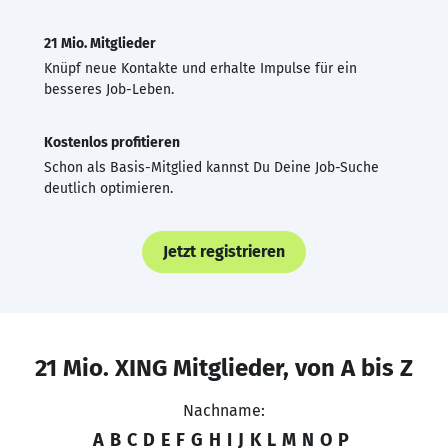
21 Mio. Mitglieder
Knüpf neue Kontakte und erhalte Impulse für ein
besseres Job-Leben.
Kostenlos profitieren
Schon als Basis-Mitglied kannst Du Deine Job-Suche
deutlich optimieren.
Jetzt registrieren
21 Mio. XING Mitglieder, von A bis Z
Nachname:
A
B
C
D
E
F
G
H
I
J
K
L
M
N
O
P