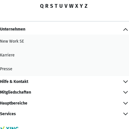
Q
R
S
T
U
V
W
X
Y
Z
Unternehmen
New Work SE
Karriere
Presse
Hilfe & Kontakt
Mitgliedschaften
Hauptbereiche
Services