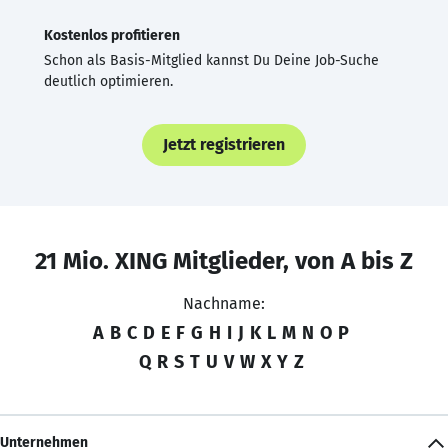
Kostenlos profitieren
Schon als Basis-Mitglied kannst Du Deine Job-Suche
deutlich optimieren.
Jetzt registrieren
21 Mio. XING Mitglieder, von A bis Z
Nachname:
A
B
C
D
E
F
G
H
I
J
K
L
M
N
O
P
Q
R
S
T
U
V
W
X
Y
Z
Unternehmen