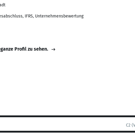
adt
resabschluss, IFRS, Unternehmensbewertung
 ganze Profil zu sehen.
C2 (