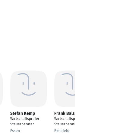
Stefan Kemp
Frank Balsmann
Florian Ludwig
Wirtschaftsprüfer
Wirtschaftsprüfer
Wirtschaftsprüfer,
Steuerberater
Steuerberater
Steuerberater
Essen
Bielefeld
Hamburg