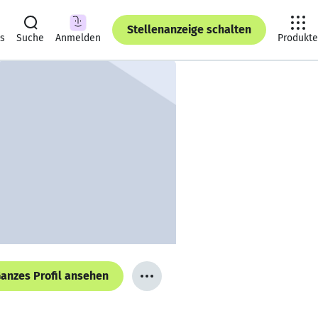
Stellenanzeige schalten
ts
Suche
Anmelden
Produkte
anzes Profil ansehen