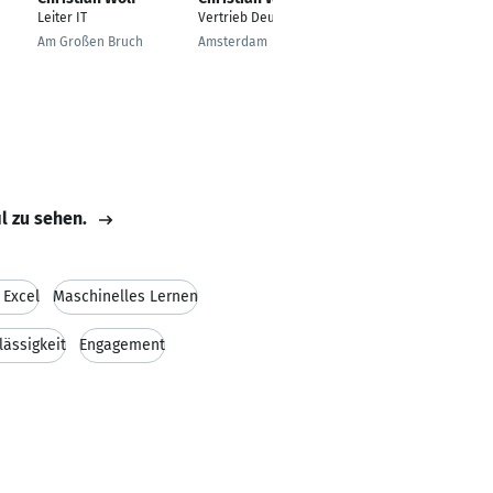
Leiter IT
Vertrieb Deutschland
Treasury Manager
Am Großen Bruch
Amsterdam
Arnsberg
il zu sehen.
 Excel
Maschinelles Lernen
lässigkeit
Engagement