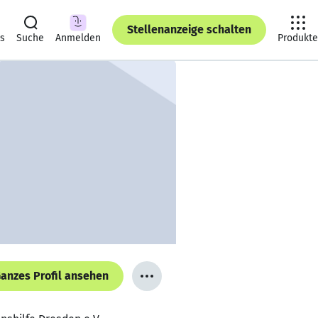
Stellenanzeige schalten
ts
Suche
Anmelden
Produkte
anzes Profil ansehen