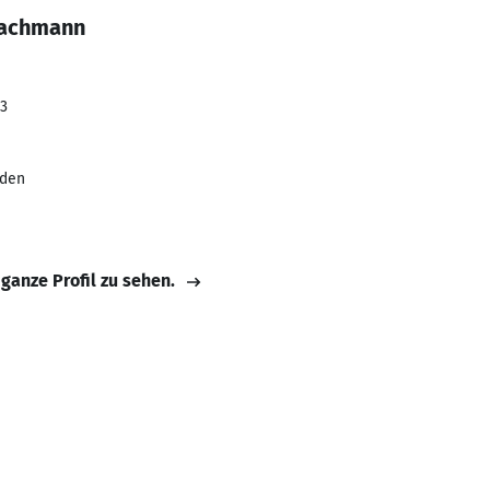
Zachmann
23
sden
 ganze Profil zu sehen.