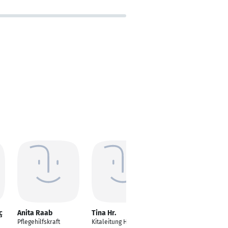
ç
Anita Raab
Tina Hr.
Anna Laura
Moskopp
Pflegehilfskraft
Kitaleitung Haus