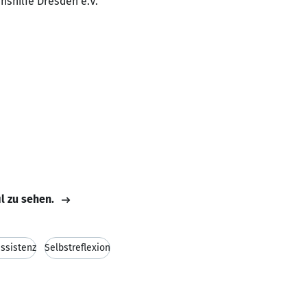
nshilfe Dresden e.V.
il zu sehen.
assistenz
Selbstreflexion