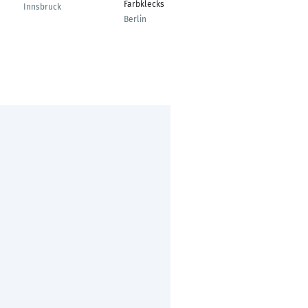
Erzieherin /
Farbklecks
Innsbruck
Pädagogische
Berlin
Fachkraft
Ürzig