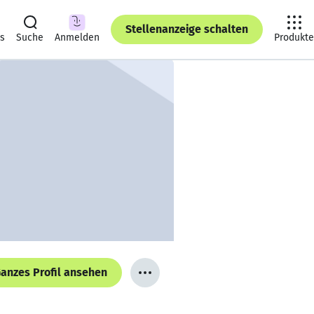
Stellenanzeige schalten
ts
Suche
Anmelden
Produkte
anzes Profil ansehen