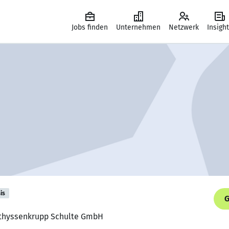
Jobs finden
Unternehmen
Netzwerk
Insigh
is
G
r, thyssenkrupp Schulte GmbH