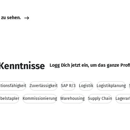
e zu sehen.
Kenntnisse
Logg Dich jetzt ein, um das ganze Prof
ionsfähigkeit
Zuverlässigkeit
SAP R/3
Logistik
Logistikplanung
belstapler
Kommissionierung
Warehousing
Supply Chain
Lagerar