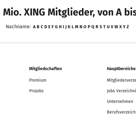
 Mio. XING Mitglieder, von A bi
Nachname:
A
B
C
D
E
F
G
H
I
J
K
L
M
N
O
P
Q
R
S
T
U
V
W
X
Y
Z
Mitgliedschaften
Hauptbereiche
Premium
Mitgliederverz
ProJobs
Jobs Verzeichn
Unternehmen
Berufsverzeich