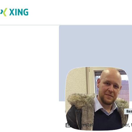
Christian Zecca
Bas
Angestellt, Logistikplane