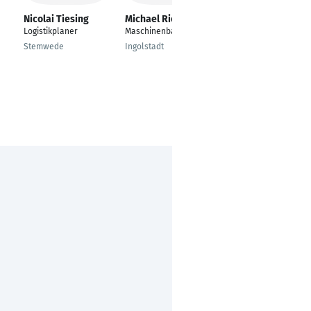
Nicolai Tiesing
Michael Riepl
Robert Sperl
Logistikplaner
Maschinenbau
---
Stemwede
Ingolstadt
Nürtingen