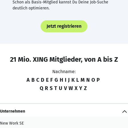
Schon als Basis-Mitglied kannst Du Deine Job-Suche
deutlich optimieren.
Jetzt registrieren
21 Mio. XING Mitglieder, von A bis Z
Nachname:
A
B
C
D
E
F
G
H
I
J
K
L
M
N
O
P
Q
R
S
T
U
V
W
X
Y
Z
Unternehmen
New Work SE