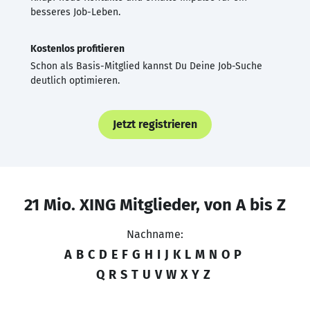
besseres Job-Leben.
Kostenlos profitieren
Schon als Basis-Mitglied kannst Du Deine Job-Suche
deutlich optimieren.
Jetzt registrieren
21 Mio. XING Mitglieder, von A bis Z
Nachname:
A
B
C
D
E
F
G
H
I
J
K
L
M
N
O
P
Q
R
S
T
U
V
W
X
Y
Z