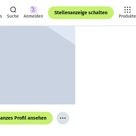
Stellenanzeige schalten
ts
Suche
Anmelden
Produkte
anzes Profil ansehen