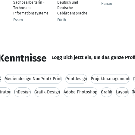
Sachbearbeiterin -
Deutsch und
Hanau
Technische
Deutsche
Informationssysteme
Gebärdensprache
Essen
Fürth
Kenntnisse
Logg Dich jetzt ein, um das ganze Prof
S
Mediendesign NonPrint/ Print
Printdesign
Projektmanagement
trator
InDesign
Grafik-Design
Adobe Photoshop
Grafik
Layout
T