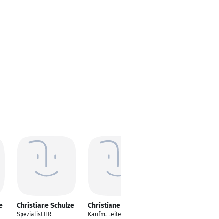
e
Christiane Schulze
Christiane Schulze
Christiane Schulze
Spezialist HR
Kaufm. Leiterin
Schuhtechnikerin