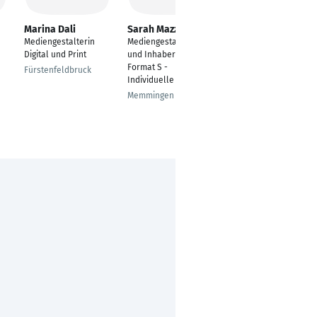
Marina Dali
Sarah Mazzotta
Fabian Brauer
Mediengestalterin
Mediengestalterin
Mediengestalter
Digital und Print
und Inhaberin bei
Mülheim (Ruhr)
Format S -
Fürstenfeldbruck
Individuelle Werbung
Memmingen