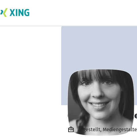
Christiane Schulz
Angestellt, Mediengestalt