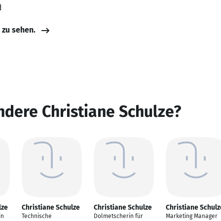
d
e zu sehen.
ndere Christiane Schulze?
lze
Christiane Schulze
Christiane Schulze
Christiane Schulz
in
Technische
Dolmetscherin für
Marketing Manager