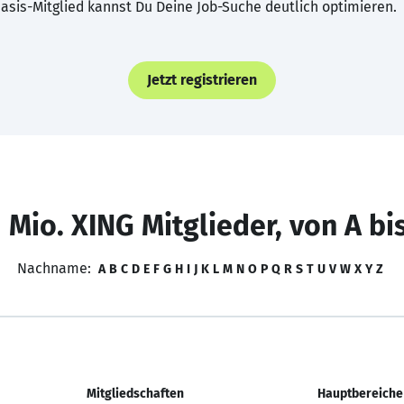
asis-Mitglied kannst Du Deine Job-Suche deutlich optimieren.
Jetzt registrieren
 Mio. XING Mitglieder, von A bi
Nachname:
A
B
C
D
E
F
G
H
I
J
K
L
M
N
O
P
Q
R
S
T
U
V
W
X
Y
Z
Mitgliedschaften
Hauptbereiche