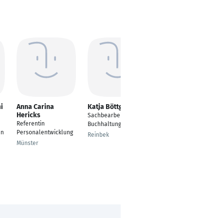
i
Anna Carina
Katja Böttger
Claudia Walther
Hericks
Sachbearbeiterin
Geschäftsführerin
Referentin
Buchhaltung
Berlin
en
Personalentwicklung
Reinbek
Münster