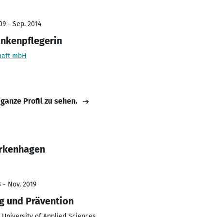
09 - Sep. 2014
ankenpflegerin
chaft mbH
 ganze Profil zu sehen.
erkenhagen
 - Nov. 2019
g und Prävention
University of Applied Sciences