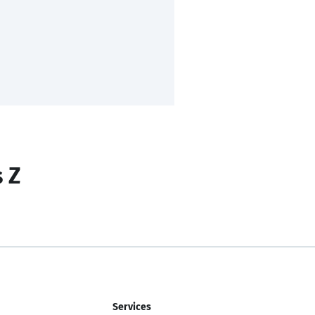
s Z
Services