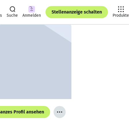
Stellenanzeige schalten
ts
Suche
Anmelden
Produkte
anzes Profil ansehen