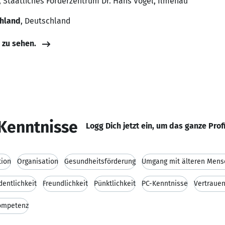
t, Staatliches Förderzentrum Dr. Hans Vogel, Ilmenau
chland
, Deutschland
e zu sehen.
Kenntnisse
Logg Dich jetzt ein, um das ganze Prof
tion
Organisation
Gesundheitsförderung
Umgang mit älteren Men
dentlichkeit
Freundlichkeit
Pünktlichkeit
PC-Kenntnisse
Vertrauen
ompetenz