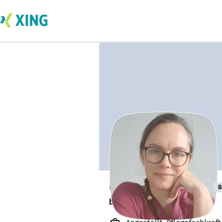
Christin Matthäi
B
bildet sich zurzeit weiter. 🎓