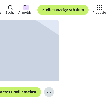
Stellenanzeige schalten
ts
Suche
Anmelden
Produkte
anzes Profil ansehen