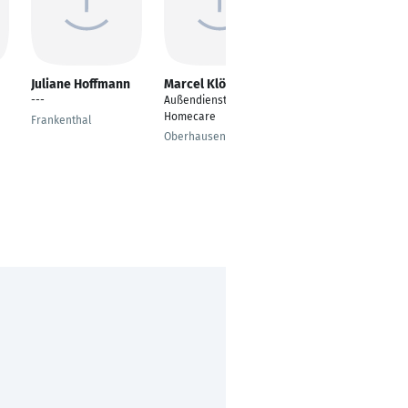
Juliane Hoffmann
Marcel Klöckner
Christina Pohl
---
Außendienst
Personaldisponent
Homecare
Frankenthal
Köln
Oberhausen