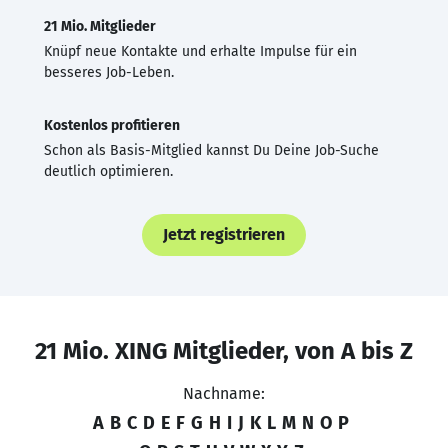
21 Mio. Mitglieder
Knüpf neue Kontakte und erhalte Impulse für ein
besseres Job-Leben.
Kostenlos profitieren
Schon als Basis-Mitglied kannst Du Deine Job-Suche
deutlich optimieren.
Jetzt registrieren
21 Mio. XING Mitglieder, von A bis Z
Nachname:
A
B
C
D
E
F
G
H
I
J
K
L
M
N
O
P