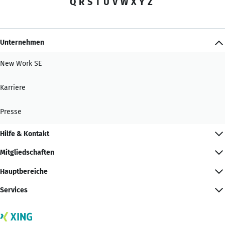
Q
R
S
T
U
V
W
X
Y
Z
Unternehmen
New Work SE
Karriere
Presse
Hilfe & Kontakt
Mitgliedschaften
Hauptbereiche
Services