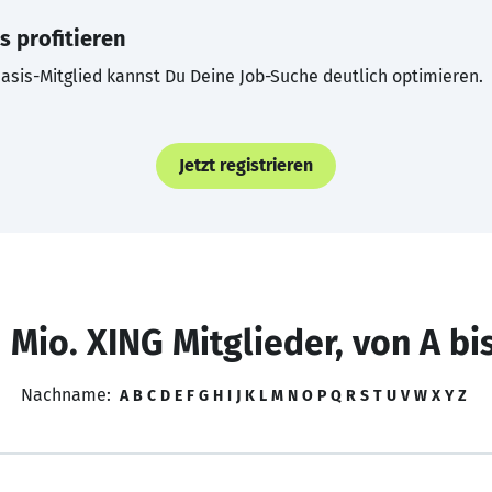
s profitieren
asis-Mitglied kannst Du Deine Job-Suche deutlich optimieren.
Jetzt registrieren
 Mio. XING Mitglieder, von A bi
Nachname:
A
B
C
D
E
F
G
H
I
J
K
L
M
N
O
P
Q
R
S
T
U
V
W
X
Y
Z