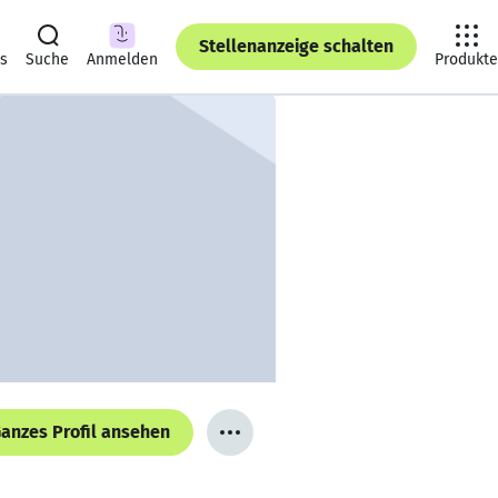
Stellenanzeige schalten
ts
Suche
Anmelden
Produkte
anzes Profil ansehen