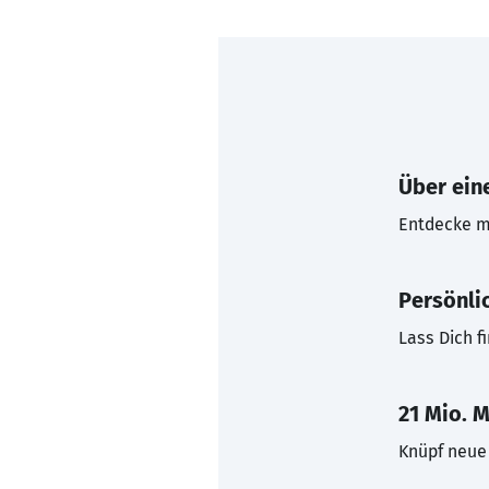
Über eine
Entdecke mi
Persönli
Lass Dich f
21 Mio. M
Knüpf neue 