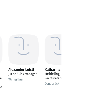
Alexander Loistl
Katharina
Elisabeth
Heideling
Hartmann Mag.
Jurist / Risk Manager
he
Rechtsreferndarin
Jurist - Sanierung,
Winterthur
Restrukturierung,
Osnabrück
nt
Insolvenzen
Wien