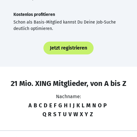
Kostenlos profitieren
Schon als Basis-Mitglied kannst Du Deine Job-Suche
deutlich optimieren.
Jetzt registrieren
21 Mio. XING Mitglieder, von A bis Z
Nachname:
A
B
C
D
E
F
G
H
I
J
K
L
M
N
O
P
Q
R
S
T
U
V
W
X
Y
Z