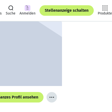
Stellenanzeige schalten
ts
Suche
Anmelden
Produkte
anzes Profil ansehen