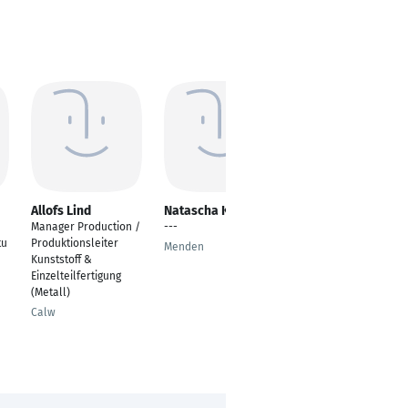
Allofs Lind
Natascha Keßeler
Sascha Lauter
Manager Production /
---
---
tu
Produktionsleiter
Menden
Wiesbaden
Kunststoff &
Einzelteilfertigung
(Metall)
Calw