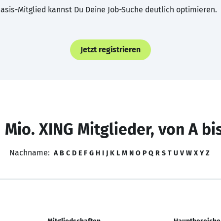
asis-Mitglied kannst Du Deine Job-Suche deutlich optimieren.
Jetzt registrieren
 Mio. XING Mitglieder, von A bi
Nachname:
A
B
C
D
E
F
G
H
I
J
K
L
M
N
O
P
Q
R
S
T
U
V
W
X
Y
Z