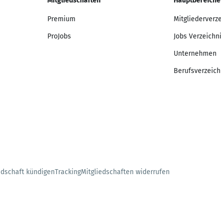
Mitgliedschaften
Hauptbereiche
Premium
Mitgliederverz
ProJobs
Jobs Verzeichn
Unternehmen
Berufsverzeich
edschaft kündigen
Tracking
Mitgliedschaften widerrufen