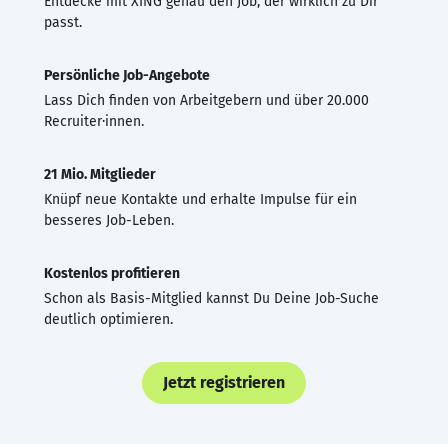
Entdecke mit XING genau den Job, der wirklich zu Dir
passt.
Persönliche Job-Angebote
Lass Dich finden von Arbeitgebern und über 20.000
Recruiter·innen.
21 Mio. Mitglieder
Knüpf neue Kontakte und erhalte Impulse für ein
besseres Job-Leben.
Kostenlos profitieren
Schon als Basis-Mitglied kannst Du Deine Job-Suche
deutlich optimieren.
Jetzt registrieren