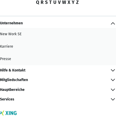
Q
R
S
T
U
V
W
X
Y
Z
Unternehmen
New Work SE
Karriere
Presse
Hilfe & Kontakt
Mitgliedschaften
Hauptbereiche
Services