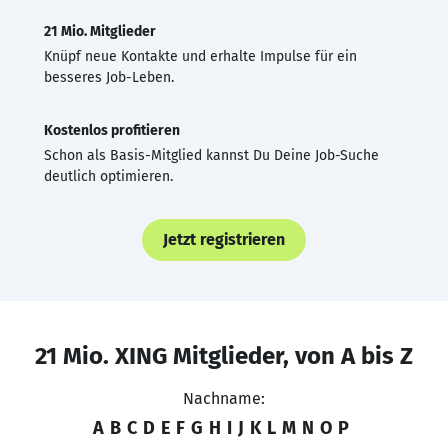
21 Mio. Mitglieder
Knüpf neue Kontakte und erhalte Impulse für ein
besseres Job-Leben.
Kostenlos profitieren
Schon als Basis-Mitglied kannst Du Deine Job-Suche
deutlich optimieren.
Jetzt registrieren
21 Mio. XING Mitglieder, von A bis Z
Nachname:
A
B
C
D
E
F
G
H
I
J
K
L
M
N
O
P