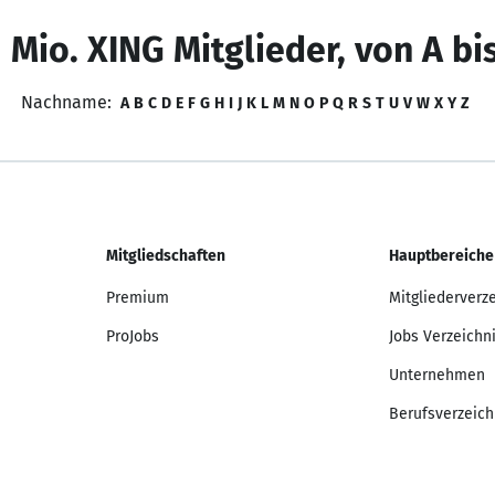
 Mio. XING Mitglieder, von A bi
Nachname:
A
B
C
D
E
F
G
H
I
J
K
L
M
N
O
P
Q
R
S
T
U
V
W
X
Y
Z
Mitgliedschaften
Hauptbereiche
Premium
Mitgliederverz
ProJobs
Jobs Verzeichn
Unternehmen
Berufsverzeich