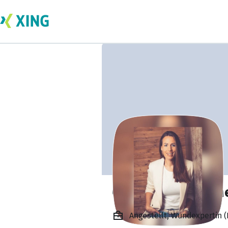
Christina Sattelm
Angestellt, Wundexpertin