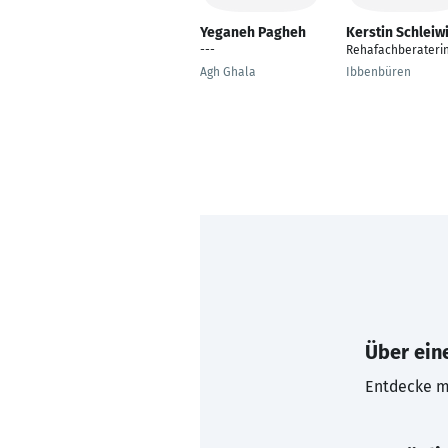
Yeganeh Pagheh
Kerstin Schleiw
---
Rehafachberateri
Agh Ghala
Ibbenbüren
Über eine
Entdecke mi