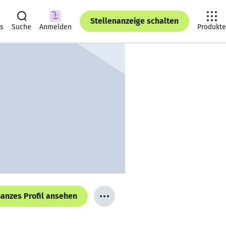
Stellenanzeige schalten
ts
Suche
Anmelden
Produkte
anzes Profil ansehen