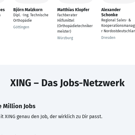
ies
Björn Malzkorn
Matthias Klopfer
Alexander
Schonke
n
Dipl. -Ing. Technische
Fachberater
Regional Sales- &
Orthopädie
Hilfsmittel
Kooperationsmanag
(Orthopädietechniker
Göttingen
r Nordostdeutschla
meister)
Dresden
Würzburg
XING – Das Jobs-Netzwerk
 Million Jobs
t XING genau den Job, der wirklich zu Dir passt.