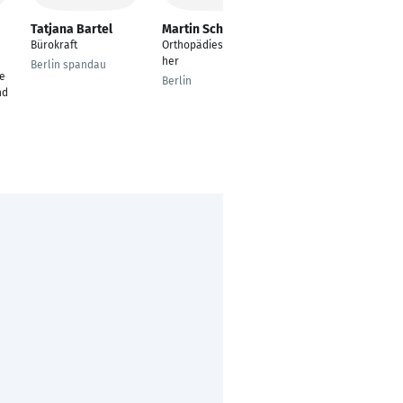
Tatjana Bartel
Martin Schlicht
Felix Kruschardt
Bürokraft
Orthopädieschuhmac
Geschäftsführer
her
Berlin spandau
Illingen
e
Berlin
nd