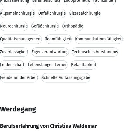
Praxisanleitung
Strahlenschutz
Endoprothetik
Fachkunde 1
Allgemeinchirurgie
Unfallchirurgie
Vizerealchirurgie
Neurochirurgie
Gefäßchirurgie
Orthopädie
Qualitätsmanagement
Teamfähigkeit
Kommunikationsfähigkeit
Zuverlässigkeit
Eigenverantwortung
Technisches Verständnis
Leidenschaft
Lebenslanges Lernen
Belastbarkeit
Freude an der Arbeit
Schnelle Auffassungsgabe
Werdegang
Berufserfahrung von Christina Waldemar