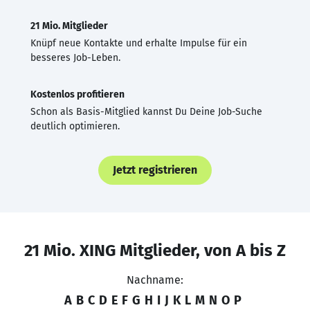
21 Mio. Mitglieder
Knüpf neue Kontakte und erhalte Impulse für ein
besseres Job-Leben.
Kostenlos profitieren
Schon als Basis-Mitglied kannst Du Deine Job-Suche
deutlich optimieren.
Jetzt registrieren
21 Mio. XING Mitglieder, von A bis Z
Nachname:
A
B
C
D
E
F
G
H
I
J
K
L
M
N
O
P