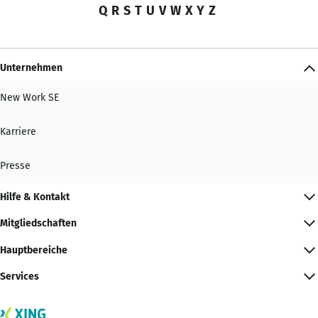
Q
R
S
T
U
V
W
X
Y
Z
Unternehmen
New Work SE
Karriere
Presse
Hilfe & Kontakt
Mitgliedschaften
Hauptbereiche
Services