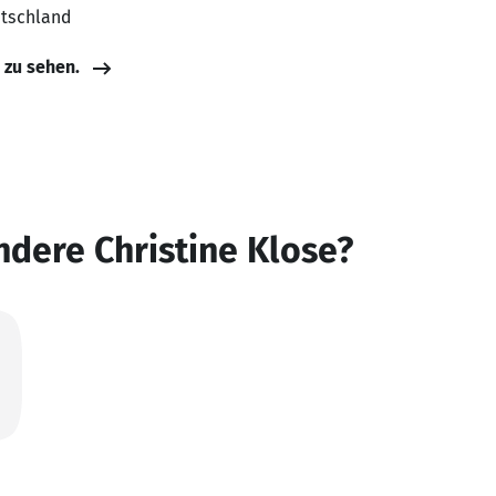
utschland
e zu sehen.
ndere Christine Klose?