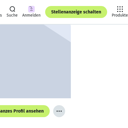
Stellenanzeige schalten
ts
Suche
Anmelden
Produkte
anzes Profil ansehen