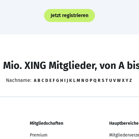
Jetzt registrieren
 Mio. XING Mitglieder, von A bi
Nachname:
A
B
C
D
E
F
G
H
I
J
K
L
M
N
O
P
Q
R
S
T
U
V
W
X
Y
Z
Mitgliedschaften
Hauptbereiche
Premium
Mitgliederverz