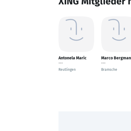
XING Mitglieder 
Antonela Maric
Marco Bergma
---
---
Reutlingen
Bramsche