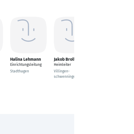
Halina Lehmann
Jakob Broll
Mathias
Junggeburth
Einrichtungsleitung
Heimleiter
Einrichtungsleiter -
Stadthagen
Villingen-
Seniorenhaus St.
schwenningen
Maria
Wesel