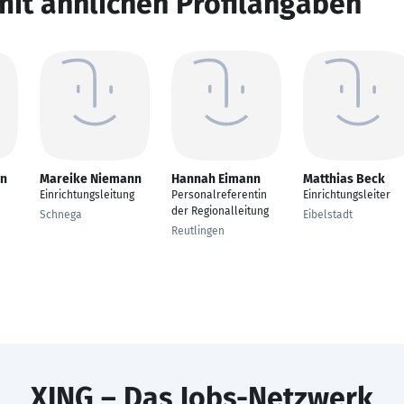
mit ähnlichen Profilangaben
nn
Mareike Niemann
Hannah Eimann
Matthias Beck
Einrichtungsleitung
Personalreferentin
Einrichtungsleiter
der Regionalleitung
Schnega
Eibelstadt
Reutlingen
XING – Das Jobs-Netzwerk