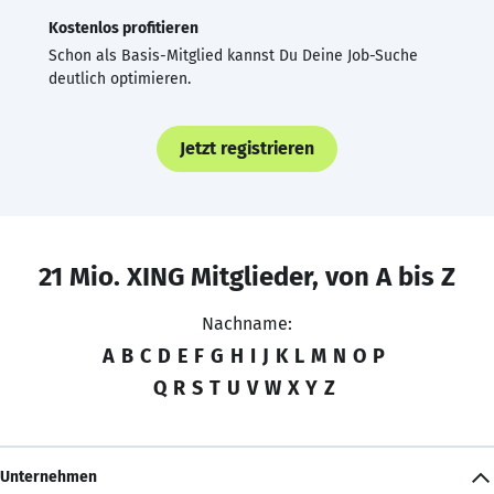
Kostenlos profitieren
Schon als Basis-Mitglied kannst Du Deine Job-Suche
deutlich optimieren.
Jetzt registrieren
21 Mio. XING Mitglieder, von A bis Z
Nachname:
A
B
C
D
E
F
G
H
I
J
K
L
M
N
O
P
Q
R
S
T
U
V
W
X
Y
Z
Unternehmen