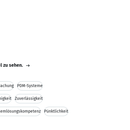
il zu sehen.
wachung
PDM-Systeme
igkeit
Zuverlässigkeit
lemlösungskompetenz
Pünktlichkeit