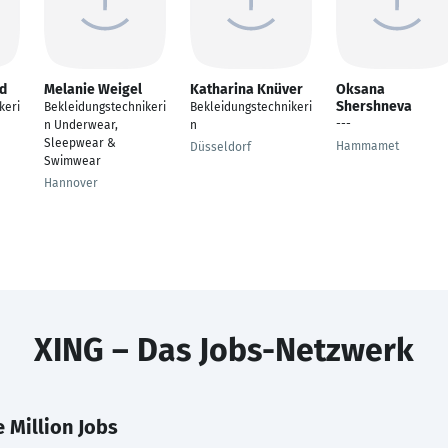
d
Melanie Weigel
Katharina Knüver
Oksana
Shershneva
keri
Bekleidungstechnikeri
Bekleidungstechnikeri
---
n Underwear,
n
Sleepwear &
Hammamet
Düsseldorf
Swimwear
Hannover
XING – Das Jobs-Netzwerk
 Million Jobs