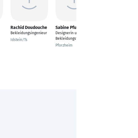
Rachid Doudouche
Sabine Pfundner
Yvonne Heidrich
Bekleidungsingenieur
Designerin und
Bekleidungstechnikeri
Bekleidungstechniker
n
Idstein/Ts
Pforzheim
Hamburg