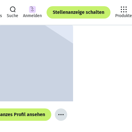
Stellenanzeige schalten
ts
Suche
Anmelden
Produkte
anzes Profil ansehen