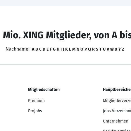
 Mio. XING Mitglieder, von A bi
Nachname:
A
B
C
D
E
F
G
H
I
J
K
L
M
N
O
P
Q
R
S
T
U
V
W
X
Y
Z
Mitgliedschaften
Hauptbereiche
Premium
Mitgliederverz
ProJobs
Jobs Verzeichn
Unternehmen