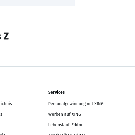
s Z
Services
eichnis
Personalgewinnung mit XING
is
Werben auf XING
Lebenslauf-Editor