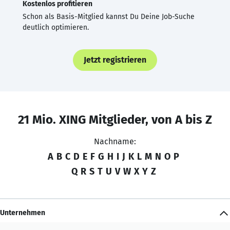
Kostenlos profitieren
Schon als Basis-Mitglied kannst Du Deine Job-Suche
deutlich optimieren.
Jetzt registrieren
21 Mio. XING Mitglieder, von A bis Z
Nachname:
A
B
C
D
E
F
G
H
I
J
K
L
M
N
O
P
Q
R
S
T
U
V
W
X
Y
Z
Unternehmen