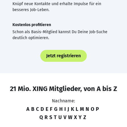
Knüpf neue Kontakte und erhalte Impulse für ein
besseres Job-Leben.
Kostenlos profitieren
Schon als Basis-Mitglied kannst Du Deine Job-Suche
deutlich optimieren.
Jetzt registrieren
21 Mio. XING Mitglieder, von A bis Z
Nachname:
A
B
C
D
E
F
G
H
I
J
K
L
M
N
O
P
Q
R
S
T
U
V
W
X
Y
Z