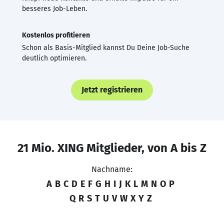
besseres Job-Leben.
Kostenlos profitieren
Schon als Basis-Mitglied kannst Du Deine Job-Suche
deutlich optimieren.
Jetzt registrieren
21 Mio. XING Mitglieder, von A bis Z
Nachname:
A
B
C
D
E
F
G
H
I
J
K
L
M
N
O
P
Q
R
S
T
U
V
W
X
Y
Z