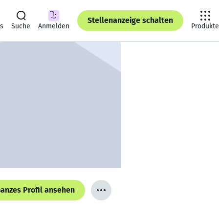
Stellenanzeige schalten
ts
Suche
Anmelden
Produkte
anzes Profil ansehen