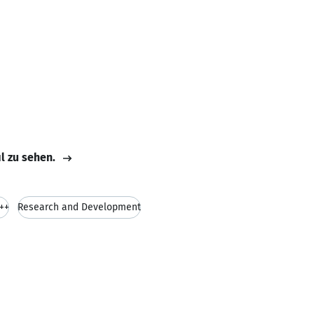
il zu sehen.
++
Research and Development