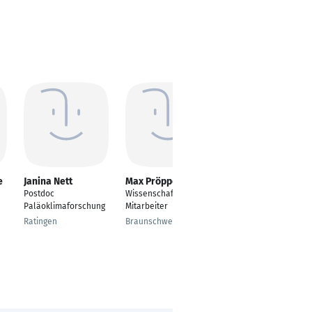
e
Janina Nett
Max Pröpper
Diana Fatykhova
Postdoc
Wissenschaftlicher
Postdoctoral
Paläoklimaforschung
Mitarbeiter
Researcher
u
Ratingen
Braunschweig
Charité -
Universitätsmedizin
Berlin