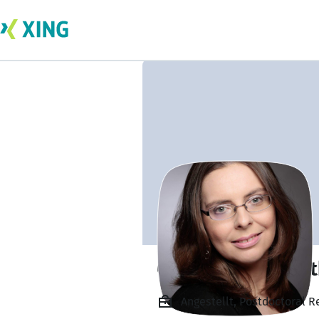
Christine Syrowa
Angestellt, Postdoctoral R