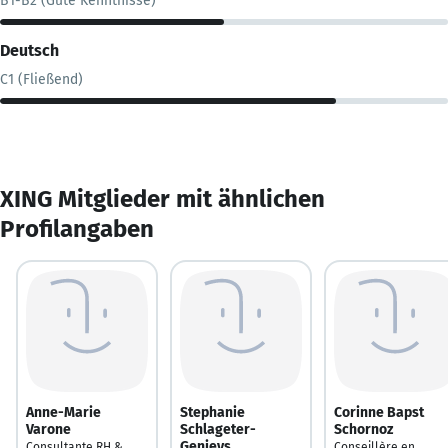
B1-B2 (Gute Kenntnisse)
Deutsch
C1 (Fließend)
XING Mitglieder mit ähnlichen
Profilangaben
Anne-Marie
Stephanie
Corinne Bapst
Varone
Schlageter-
Schornoz
Genieys
Consultante RH &
Conseillère en