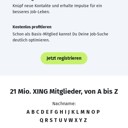
Knüpf neue Kontakte und erhalte Impulse für ein
besseres Job-Leben.
Kostenlos profitieren
Schon als Basis-Mitglied kannst Du Deine Job-Suche
deutlich optimieren.
Jetzt registrieren
21 Mio. XING Mitglieder, von A bis Z
Nachname:
A
B
C
D
E
F
G
H
I
J
K
L
M
N
O
P
Q
R
S
T
U
V
W
X
Y
Z