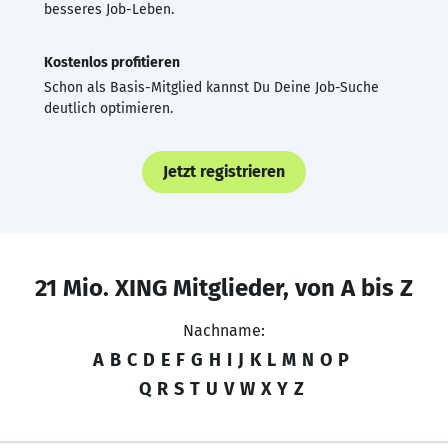
besseres Job-Leben.
Kostenlos profitieren
Schon als Basis-Mitglied kannst Du Deine Job-Suche
deutlich optimieren.
Jetzt registrieren
21 Mio. XING Mitglieder, von A bis Z
Nachname:
A
B
C
D
E
F
G
H
I
J
K
L
M
N
O
P
Q
R
S
T
U
V
W
X
Y
Z