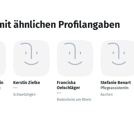
mit ähnlichen Profilangaben
in
Kerstin Zielke
Franciska
Stefanie Benart
Oelschläger
t
---
Pflegeassistentin
---
Schwetzingen
Aachen
Rüdesheim am Rhein