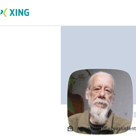
Christof Berends
Angestellt, Pflegeassistent