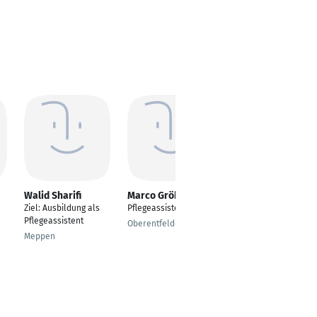
Walid Sharifi
Marco Gröbli
Albert Tegher
Ziel: Ausbildung als
Pflegeassistent
Mechatroniker
Pflegeassistent
Oberentfelden
Voitsberg
Meppen