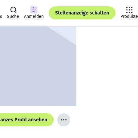
Stellenanzeige schalten
ts
Suche
Anmelden
Produkte
anzes Profil ansehen