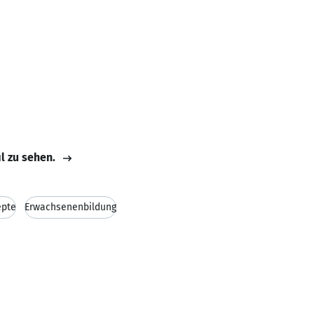
il zu sehen.
epte
Erwachsenenbildung